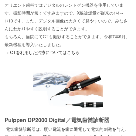
オリエント歯科ではデジタルのレントゲン機器を使用していま
す。
撮影時間が短くてすみますので、
X
線被爆量が従来の
1/4
～
1/10
です。
また、デジタル画像は大きくて
見やすいので、みなさ
んにわかりやすく説明することができます。
もちろん、当院にてCTも撮影することができます。令和7年9月、
最新機種を導入いたしました。
→ CTを利用した治療についてはこちら
Pulppen DP2000 Digital／電気歯髄診断器
電気歯髄診断器は、弱い電流を歯に通電して電気的刺激を与え、