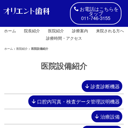
お電話はこちらを
タップ
011-746-3155
ホーム
院長紹介
医院紹介
診療案内
来院される方へ
診療時間・アクセス
ホーム
>
医院紹介
>
医院設備紹介
医院設備紹介
診査診断機器
口腔内写真・検査データ管理説明機器
治療設備